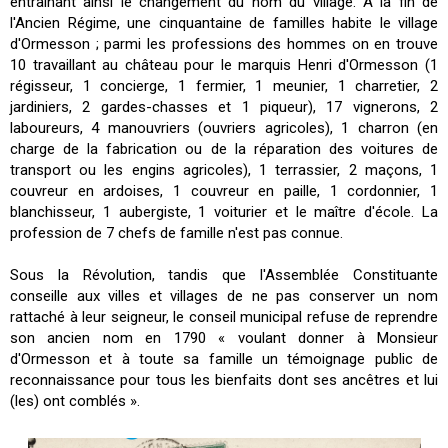
entraînant ainsi le changement du nom du village. À la fin de
l'Ancien Régime, une cinquantaine de familles habite le village
d'Ormesson ; parmi les professions des hommes on en trouve
10 travaillant au château pour le marquis Henri d'Ormesson (1
régisseur, 1 concierge, 1 fermier, 1 meunier, 1 charretier, 2
jardiniers, 2 gardes-chasses et 1 piqueur), 17 vignerons, 2
laboureurs, 4 manouvriers (ouvriers agricoles), 1 charron (en
charge de la fabrication ou de la réparation des voitures de
transport ou les engins agricoles), 1 terrassier, 2 maçons, 1
couvreur en ardoises, 1 couvreur en paille, 1 cordonnier, 1
blanchisseur, 1 aubergiste, 1 voiturier et le maître d'école. La
profession de 7 chefs de famille n'est pas connue.
Sous la Révolution, tandis que l'Assemblée Constituante
conseille aux villes et villages de ne pas conserver un nom
rattaché à leur seigneur, le conseil municipal refuse de reprendre
son ancien nom en 1790 « voulant donner à Monsieur
d'Ormesson et à toute sa famille un témoignage public de
reconnaissance pour tous les bienfaits dont ses ancêtres et lui
(les) ont comblés ».