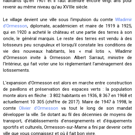
habitants qu'en 1901 et il faut attendre encore vingt ans pour
revenir au même niveau qu’au XVIIIe siècle.
Le village devient une ville sous l'impulsion du comte
Wladimir
d'Ormesson
, diplomate, académicien et maire de 1919 à 1925,
qui en 1920 a acheté le château et une partie des terres à son
oncle, le général marquis. Le reste des terres est vendu à des
lotisseurs peu scrupuleux et lorsqu’il constate les conditions de
vie des nouveaux habitants, les « mal lotis », Wladimir
d’Ormesson invite à Ormesson Albert Sarraut, ministre de
l'Intérieur, qui fait voter une loi règlementant l'aménagement des
lotissements.
L'expansion d'Ormesson est alors en marche entre construction
de pavillons et préservation des espaces verts : la population
monte alors en flèche : 3 802 habitants en 1936, 8 367 en 1968 et
actuellement 10 305 (chiffre de 2017). Maire de 1947 à 1998, le
comte
Olivier d'Ormesson
va tout le long de son mandat
développer la ville. Se dotant au fil des décennies de moyens de
transport, d'établissements d'enseignements et d'équipements
sportifs et culturels, Ormesson-sur-Marne a fini par devenir cette
ville que vous connaissez et où il fait bon vivre.