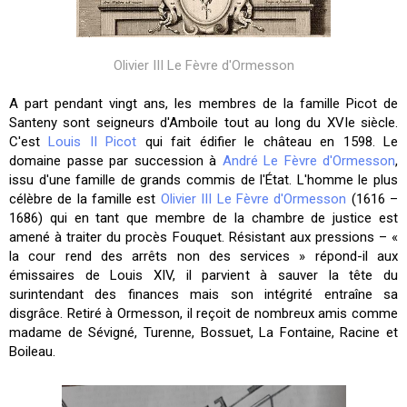
Olivier III Le Fèvre d'Ormesson
A part pendant vingt ans, les membres de la famille Picot de
Santeny sont seigneurs d'Amboile tout au long du XVIe siècle.
C'est
Louis II Picot
qui fait édifier le château en 1598. Le
domaine passe par succession à
André Le Fèvre d'Ormesson
,
issu d'une famille de grands commis de l'État. L'homme le plus
célèbre de la famille est
Olivier III Le Fèvre d'Ormesson
(1616 –
1686) qui en tant que membre de la chambre de justice est
amené à traiter du procès Fouquet. Résistant aux pressions – «
la cour rend des arrêts non des services » répond-il aux
émissaires de Louis XIV, il parvient à sauver la tête du
surintendant des finances mais son intégrité entraîne sa
disgrâce. Retiré à Ormesson, il reçoit de nombreux amis comme
madame de Sévigné, Turenne, Bossuet, La Fontaine, Racine et
Boileau.